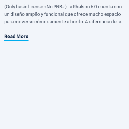
(Only basic license «No PNB») La Rhalson 6.0 cuenta con
un diseño amplio y funcional que ofrece mucho espacio
para moverse cómodamente a bordo. A diferencia de las
embarcaciones anteriores que mencionamos, la Rhalson
Read More
6.0 no cuenta con un solarium de popa, pero ofrece un
amplio espacio en la proa para disfrutar del sol y […]