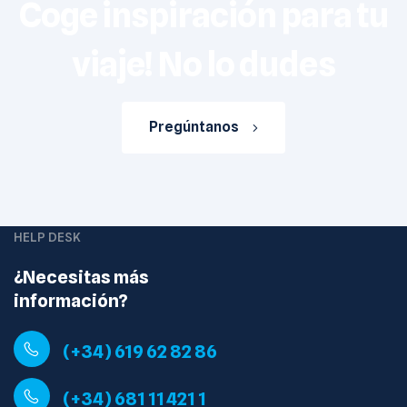
Coge inspiración para tu
viaje! No lo dudes
Pregúntanos
HELP DESK
¿Necesitas más
información?
(+34) 619 62 82 86
(+34) 681 11 421 1