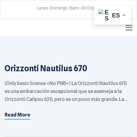
Lunes-Domingo: 8am–20:00pm
ES
Orizzonti Nautilus 670
(Only basic license «No PNB») La Orizzonti Nautilus 670
es una embarcación excepcional que se asemeja a la
Orizzonti Calipso 620, pero es un poco más grande. La
embarcación cuenta con un potente motor fuera de
Read More
borda Suzuki de 100 caballos de fuerza que garantiza una
excelente velocidad y un rendimiento de alta calidad en
[…]