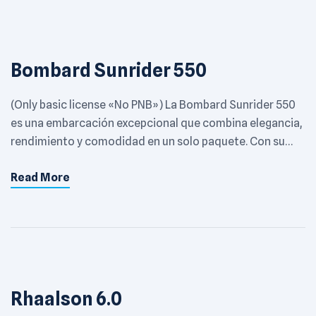
Bombard Sunrider 550
(Only basic license «No PNB») La Bombard Sunrider 550
es una embarcación excepcional que combina elegancia,
rendimiento y comodidad en un solo paquete. Con su
diseño aerodinámico y líneas modernas, esta
Read More
embarcación destaca en cualquier entorno marino. Con
un motor Mercury de 80hp, la Bombard Sunrider 550
ofrece una potencia impresionante que te permitirá
navegar […]
Rhaalson 6.0