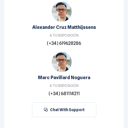
Alexander Cruz Matthijssens
A TU DISPOSICIÓN
(+34) 619628286
Marc Pavillard Noguera
A TU DISPOSICIÓN
(+34) 681114211
Chat With Support