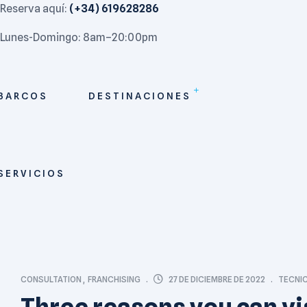
Reserva aquí:
(+34) 619628286
Lunes-Domingo: 8am–20:00pm
BARCOS
DESTINACIONES
SERVICIOS
27 DE DICIEMBRE DE 2022
CONSULTATION
,
FRANCHISING
TECNI
Three reasons you can vis