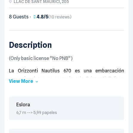
LLAC DE SANT MAURICI, 205
8 Guests
4.8/5
(10 reviews)
Description
(Only basic license "No PNB")
La Orizzonti Nautilus 670 es una embarcación
excepcional que se asemeja a la Orizzonti Calipso
View More
620, pero es un poco más grande. La embarcación
cuenta con un potente motor fuera de borda Suzuki
de 100 caballos de fuerza que garantiza una
Eslora
excelente velocidad y un rendimiento de alta calidad
6,7 m --> 5,99 papeles
en el agua.
La embarcación cuenta con un diseño elegante y