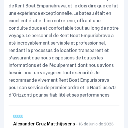
de Rent Boat Empuriabrava, et je dois dire que ce fut
Si tienes cualquier duda sobre las condiciones,
une expérience exceptionnelle. Le bateau était en
barco, adaptación, o cualquier otro aspecto, no
excellent état et bien entretenu, offrant une
dude en llamarnos en el:
conduite douce et confortable tout au long de notre
+34 619 62 82 86
o
+34 681 11 42 11
voyage. Le personnel de Rent Boat Empuriabrava a
été incroyablement serviable et professionnel,
rendant le processus de location transparent et
s’assurant que nous disposions de toutes les
informations et de l’équipement dont nous avions
besoin pour un voyage en toute sécurité. Je
recommande vivement Rent Boat Empuriabrava
pour son service de premier ordre et le Nautilus 670
d’Orizzonti pour sa fiabilité et ses performances.
Alexander Cruz Matthijssens
18 de junio de 2023