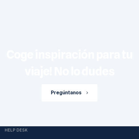
Coge inspiración para tu
viaje! No lo dudes
Pregúntanos
HELP DESK